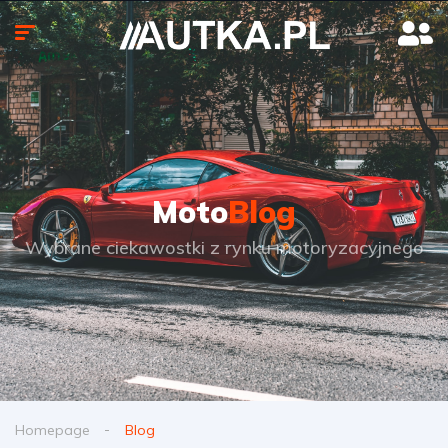
Moto
Blog
Wybrane ciekawostki z rynku motoryzacyjnego
Homepage
Blog