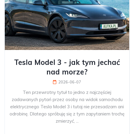
Tesla Model 3 - jak tym jechać
nad morze?
2026-06-07
Ten przewrotny tytuł to jedno z najczęściej
zadawanych pytań przez osoby na widok samochodu
elektrycznego Tesla Model 3 i tutaj nie przesadzam ani
odrobinę. Dlatego spróbuję się z tym zapytaniem trochę
zmierzyć, ...