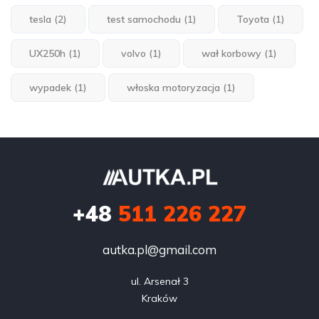
tesla
(2)
test samochodu
(1)
Toyota
(1)
UX250h
(1)
volvo
(1)
wał korbowy
(1)
wypadek
(1)
włoska motoryzacja
(1)
+48
511 226 227
autka.pl@gmail.com
ul. Arsenał 3

Kraków