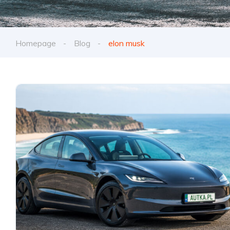
Homepage
Blog
elon musk