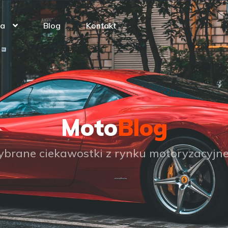
ta
Blog
Kontakt
Moto
Blog
brane ciekawostki z rynku motoryzacyjn